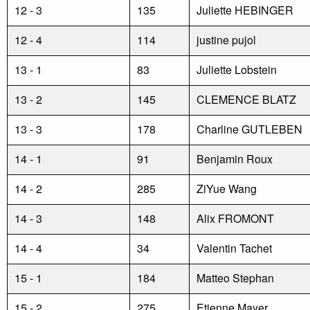
12 - 3
135
Juliette HEBINGER
12 - 4
114
justine pujol
13 - 1
83
Juliette Lobstein
13 - 2
145
CLEMENCE BLATZ
13 - 3
178
Charline GUTLEBEN
14 - 1
91
Benjamin Roux
14 - 2
285
ZiYue Wang
14 - 3
148
Alix FROMONT
14 - 4
34
Valentin Tachet
15 - 1
184
Matteo Stephan
15 - 2
275
Etienne Mayer