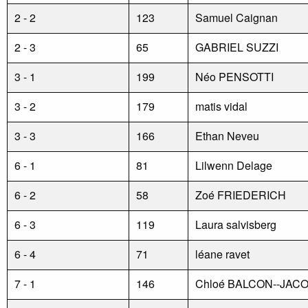
2 - 2
123
Samuel Caignan
2 - 3
65
GABRIEL SUZZI
3 - 1
199
Néo PENSOTTI
3 - 2
179
matis vidal
3 - 3
166
Ethan Neveu
6 - 1
81
Lilwenn Delage
6 - 2
58
Zoé FRIEDERICH
6 - 3
119
Laura salvisberg
6 - 4
71
léane ravet
7 - 1
146
Chloé BALCON--JAC