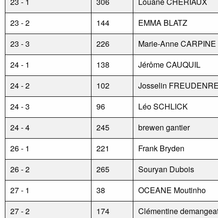
23 - 1
306
Louane CHERIAUX
23 - 2
144
EMMA BLATZ
23 - 3
226
Marie-Anne CARPINE
24 - 1
138
Jérôme CAUQUIL
24 - 2
102
Josselin FREUDENR
24 - 3
96
Léo SCHLICK
24 - 4
245
brewen gantier
26 - 1
221
Frank Bryden
26 - 2
265
Souryan Dubois
27 - 1
38
OCEANE Moutinho
27 - 2
174
Clémentine demangea